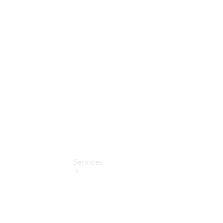
elektrisch
Mercedes-
Benz
Online
Store
smart
Services