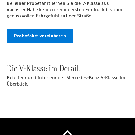
Bei einer Probefahrt lernen Sie die V-Klasse aus
Limousine -
nächster Nähe kennen – vom ersten Eindruck bis zum
elektrisch
genussvollen Fahrgefühl auf der Straße.
EQS
Limousine -
elektrisch
Probefahrt vereinbaren
C-Klasse
Limousine
C-Klasse
Limousine -
elektrisch
Die V-Klasse im Detail.
E-Klasse
Limousine
Exterieur und Interieur der Mercedes-Benz V-Klasse im
S-Klasse
Überblick.
Limousine
S-Klasse
Lang
Mercedes-
Maybach S-
Klasse
SUVs