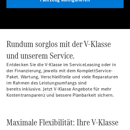
vereinbaren
Konfigurator
Modellübersicht
Tel: +49
7121 9473
100
Rundum sorglos mit der V-Klasse
und unserem Service.
Entdecken Sie die V-Klasse im ServiceLeasing oder in
der Finanzierung, jeweils mit dem KomplettService-
Paket. Wartung, Verschleißteile und viele Reparaturen
im Rahmen des Leistungsumfangs sind
bereits inklusive. Jetzt V-Klasse Angebote für mehr
Kaufen
Kostentransparenz und bessere Planbarkeit sichern.
Maximale Flexibilität: Ihre V-Klasse