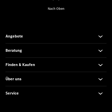
Der neue
GLA
Der neue
elektrische
GLA
EQA –
elektrisch
EQE SUV –
elektrisch
EQS SUV –
elektrisch
G-Klasse –
elektrisch
Mercedes-
Maybach
EQS SUV –
elektrisch