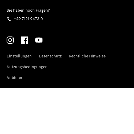
Der neue
GLB
Der neue
GLB –
elektrisch
Der neue
GLC SUV –
elektrisch
GLC SUV
GLC Coupé
GLE SUV
GLE Coupé
GLS
Mercedes-
Maybach
GLS
G-Klasse
T-Modelle
/ Kombis