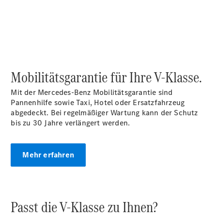
Finanzierung
Gewerbekunden
Kurzfristig
verfügbare
Angebote
V-Klasse
V-Klasse
Mobilitätsgarantie für Ihre V-Klasse.
Marco Polo
Limousinen
Mit der Mercedes-Benz Mobilitätsgarantie sind
Pannenhilfe sowie Taxi, Hotel oder Ersatzfahrzeug
abgedeckt. Bei regelmäßiger Wartung kann der Schutz
bis zu 30 Jahre verlängert werden.
Der
Mehr erfahren
elektrische
CLA mit EQ-
Technologie
Der neue
Passt die V-Klasse zu Ihnen?
CLA
EQE