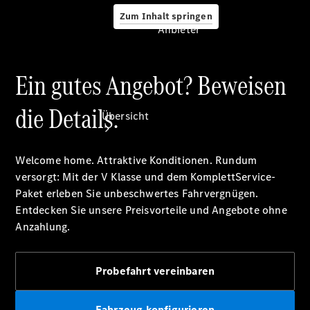
Zum Inhalt springen
Anbieter
Ein gutes Angebot? Beweisen
Anbieter
die Details.
Übersicht
Welcome home. Attraktive Konditionen. Rundum
versorgt: Mit der V Klasse und dem KomplettService-
Paket erleben Sie unbeschwertes Fahrvergnügen.
Entdecken Sie unsere Preisvorteile und Angebote ohne
Anzahlung.
Startseite
Ansprechpartner
finden
Probefahrt vereinbaren
Beratung
vereinbaren
Probefahrt
Fahrzeug konfigurieren