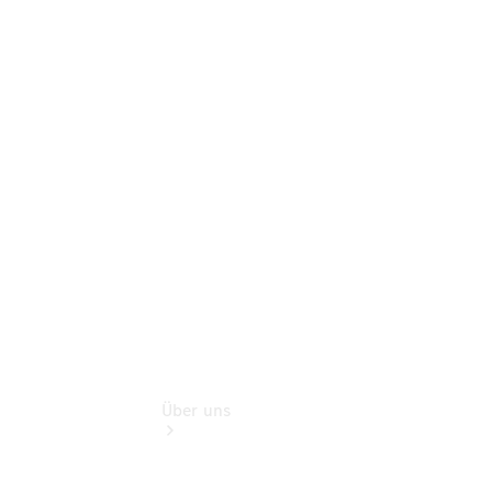
Mercedes-
Benz Rent
Mercedes-
Benz
Store
Gebrauchtwagensuche
Finanzdienste
Über uns