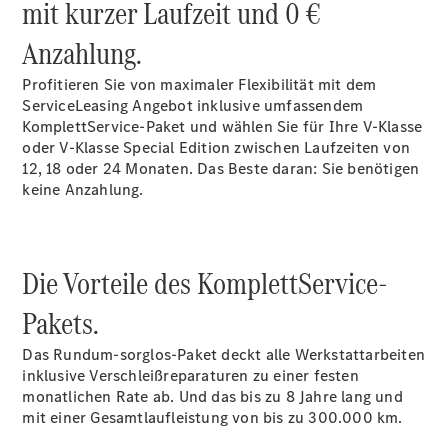
mit kurzer Laufzeit und 0 €
Übersicht
Anzahlung.
140 Jahre
Innovation
Profitieren Sie von maximaler Flexibilität mit dem
Mercedes-
ServiceLeasing Angebot inklusive umfassendem
Benz
KomplettService-Paket und wählen Sie für Ihre V-Klasse
Store
oder V-Klasse Special Edition zwischen Laufzeiten von
Neuwagenangebote
12, 18 oder 24 Monaten. Das Beste daran: Sie benötigen
keine Anzahlung.
Die Vorteile des KomplettService-
Best Deal
Pakets.
Leasing
Privatkunden
Das Rundum-sorglos-Paket deckt alle Werkstattarbeiten
Leasing
inklusive Verschleißreparaturen zu einer festen
Gewerbekunden
monatlichen Rate ab. Und das bis zu 8 Jahre lang und
Finanzierung
mit einer Gesamtlaufleistung von bis zu 300.000 km.
Privatkunden