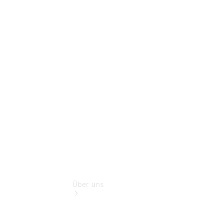
Mercedes-
Benz Rent
Mercedes-
Benz
Store
Gebrauchtwagensuche
Finanzdienste
Über uns