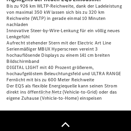
vereinbaren
Bis zu 926 km
WLTP-Reichweite
, dank der Ladeleistung
Konfigurator
von maximal 350 kW lassen sich bis zu 320 km
Modellübersicht
Reichweite (WLTP) in gerade einmal 10 Minuten
Tel: +49
nachladen
7121 9473
Innovative
Steer-by-Wire-Lenkung
für ein völlig neues
100
Lenkgefühl
Aufrecht stehender Stern mit der Electric Art Line
Serienmäßiger MBUX Hyperscreen vereint 3
hochauflösende Displays zu einem 141 cm breiten
Bildschirmband
DIGITAL LIGHT mit 40 Prozent größerem,
hochaufgelöstem Beleuchtungsfeld und ULTRA RANGE
Fernlicht mit bis zu 600 Meter Reichweite
Der EQS als flexible Energiequelle kann seinen Strom
direkt ins öffentliche Netz (Vehicle-to-Grid) oder das
Kaufen
eigene Zuhause (Vehicle-to-Home)
einspeisen