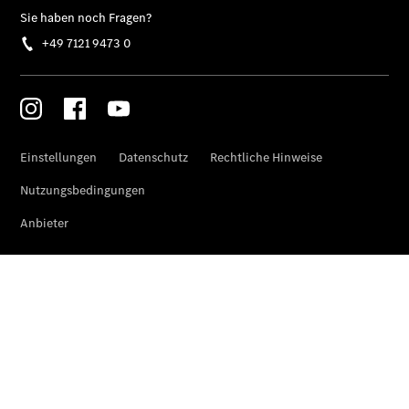
Finanzierung
Gewerbekunden
Kurzfristig
verfügbare
Angebote
V-Klasse
V-Klasse
Marco Polo
Limousinen
Der
elektrische
CLA mit EQ-
Technologie
Der neue
CLA
EQE