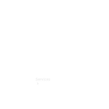
elektrisch
Mercedes-
Benz
Online
Store
smart
Services