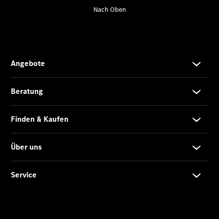
Übersicht
140 Jahre
Innovation
Mercedes-
Benz
Store
Neuwagenangebote
Best Deal
Leasing
Privatkunden
Leasing
Gewerbekunden
Finanzierung
Privatkunden