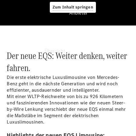
Zum Inhalt springen
Anbieter
Anbieter
Übersicht
Der neue EQS: Weiter denken, weiter
fahren.
Die erste elektrische Luxuslimousine von Mercedes-
Benz geht in die nächste Generation und wird noch
effizienter, ausdauernder und intelligenter.
Mit einer WLTP-Reichweite von bis zu 926 Kilometern
Startseite
und faszinierenden Innovationen wie der neuen Steer-
Ansprechpartner
by-Wire Lenkung verschiebt der neue EQS einmal mehr
finden
die Maßstäbe im Segment der elektrischen
Beratung
Luxuslimousinen.
vereinbaren
Probefahrt
Highlights der neuen EQS Limousine: