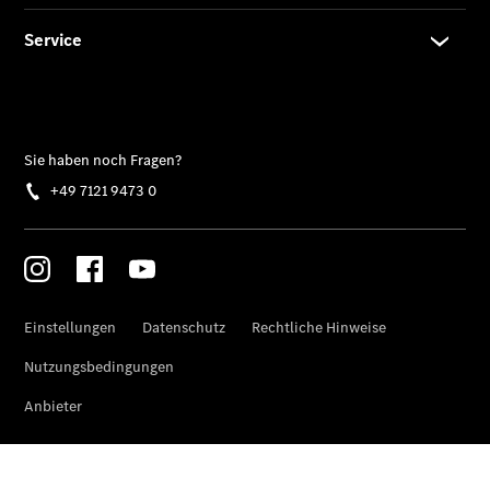
Übersicht
140 Jahre
Innovation
Mercedes-
Benz
Store
Neuwagenangebote
Best Deal
Leasing
Privatkunden
Leasing
Gewerbekunden
Finanzierung
Privatkunden