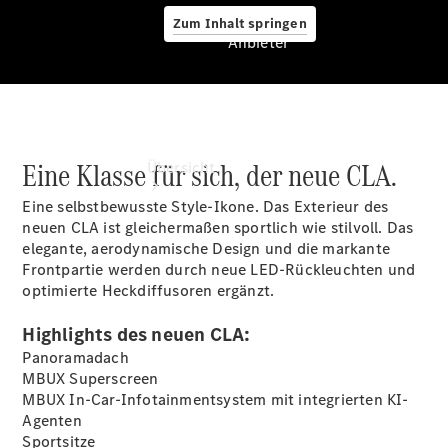
Zum Inhalt springen
Anbieter
Anbieter
Eine Klasse für sich, der neue CLA.
Übersicht
Eine selbstbewusste Style-Ikone. Das Exterieur des
neuen CLA ist gleichermaßen sportlich wie stilvoll. Das
elegante, aerodynamische Design und die markante
Frontpartie werden durch neue LED-Rückleuchten und
optimierte Heckdiffusoren ergänzt.
Startseite
Highlights des neuen CLA:
Ansprechpartner
Panoramadach
finden
MBUX
Superscreen
Beratung
MBUX In-Car-Infotainmentsystem mit integrierten KI-
vereinbaren
Agenten
Probefahrt
Sportsitze