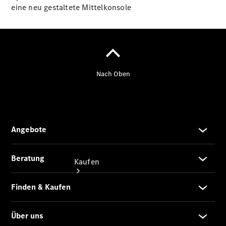
vereinbaren
eine neu gestaltete Mittelkonsole
Konfigurator
Modellübersicht
Tel: +49
7121 9473
100
Kaufen