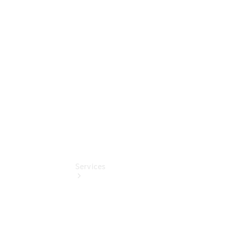
elektrisch
Mercedes-
Benz
Online
Store
smart
Services