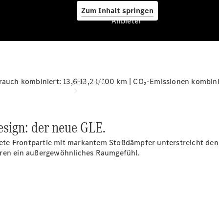
Zum Inhalt springen
Anbieter
Anbieter
uch kombiniert: 13,6-13,2 l/100 km | CO₂-Emissionen kombini
Übersicht
esign: der neue GLE.
altete Frontpartie mit markantem Stoßdämpfer unterstreicht d
eren
ein außergewöhnliches Raumgefühl.
Startseite
Ansprechpartner
finden
Beratung
vereinbaren
Probefahrt