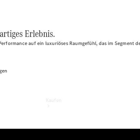
vereinbaren
Konfigurator
Modellübersicht
Tel: +49
7121 9473
rtiges Erlebnis.
100
erformance auf ein luxuriöses Raumgefühl, das im Segment de
gen
Kaufen