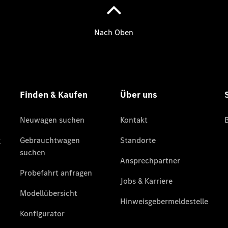
Übersicht
140 Jahre
Innovation
Mercedes-
Benz
Store
Neuwagenangebote
Best Deal
Leasing
Privatkunden
Leasing
Gewerbekunden
Finanzierung
Privatkunden