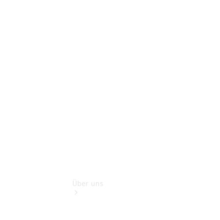
Mercedes-
Benz Rent
Mercedes-
Benz
Store
Gebrauchtwagensuche
Finanzdienste
Über uns