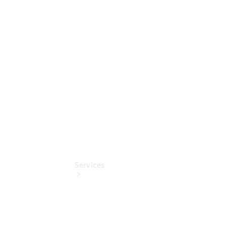
elektrisch
Mercedes-
Benz
Online
Store
smart
Services