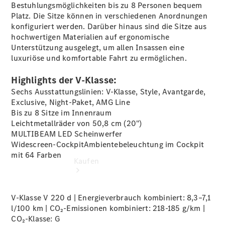
vereinbaren
Bestuhlungsmöglichkeiten bis zu 8 Personen bequem
Konfigurator
Platz. Die Sitze können in verschiedenen Anordnungen
Modellübersicht
konfiguriert werden. Darüber hinaus sind die Sitze aus
Tel: +49
hochwertigen Materialien auf ergonomische
7121 9473
Unterstützung ausgelegt, um allen Insassen eine
100
luxuriöse und komfortable Fahrt zu ermöglichen.
Highlights der V-Klasse:
Sechs Ausstattungslinien: V-Klasse, Style, Avantgarde,
Exclusive, Night-Paket, AMG Line
Bis zu 8 Sitze im Innenraum
Leichtmetallräder von 50,8 cm
(20")
MULTIBEAM LED
Scheinwerfer
Widescreen-CockpitAmbientebeleuchtung im Cockpit
mit 64
Farben
Kaufen
V-Klasse V 220 d | Energieverbrauch kombiniert: 8,3–7,1
l/100 km | CO₂-Emissionen kombiniert: 218-185 g/km |
CO₂-Klasse:
G