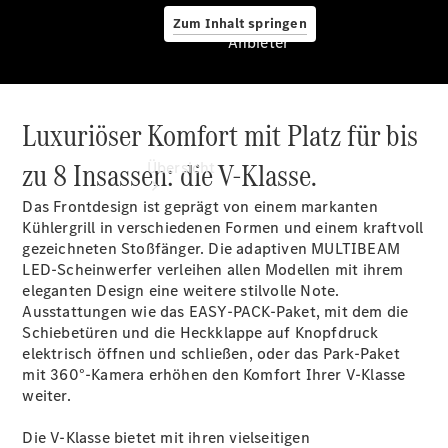
Zum Inhalt springen
Anbieter
Luxuriöser Komfort mit Platz für bis
Anbieter
zu 8 Insassen: die V-Klasse.
Übersicht
Das Frontdesign ist geprägt von einem markanten
Kühlergrill in verschiedenen Formen und einem kraftvoll
gezeichneten Stoßfänger. Die adaptiven MULTIBEAM
LED-Scheinwerfer
verleihen allen Modellen mit ihrem
eleganten Design eine weitere stilvolle Note.
Ausstattungen wie das
EASY-PACK-Paket
, mit dem die
Startseite
Schiebetüren und die Heckklappe auf Knopfdruck
Ansprechpartner
elektrisch öffnen und schließen, oder das Park-Paket
finden
mit
360°-Kamera
erhöhen den Komfort Ihrer V-Klasse
Beratung
weiter.
vereinbaren
Probefahrt
Die V-Klasse bietet mit ihren vielseitigen