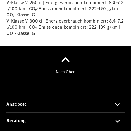
V-Klasse V 250 d | Energieverbrauch kombiniert: 8,4–7,2
l/100 km | CO₂-Emissionen kombiniert: 222-190 g/km |
Übersicht
CO₂-Klasse:
G
140 Jahre
V-Klasse V 300 d | Energieverbrauch kombiniert: 8,4–7,2
Innovation
l/100 km | CO₂-Emissionen kombiniert: 222-189 g/km |
Mercedes-
CO₂-Klasse:
G
Benz
Store
Neuwagenangebote
Best Deal
Leasing
Privatkunden
Leasing
Gewerbekunden
Finanzierung
Privatkunden