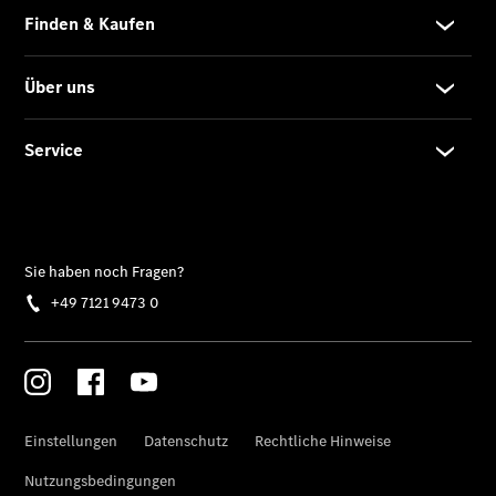
Finanzierung
Gewerbekunden
Kurzfristig
verfügbare
Angebote
V-Klasse
V-Klasse
Marco Polo
Limousinen
Der
elektrische
CLA mit EQ-
Technologie
Der neue
CLA
EQE