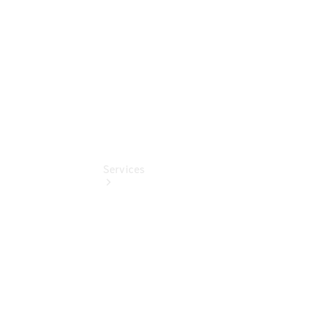
Store
smart
Services
Mercedes-
Benz Rent
Mercedes-