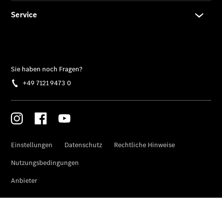
Übersicht
140 Jahre
Innovation
Mercedes-
Benz
Store
Neuwagenangebote
Best Deal
Leasing
Privatkunden
Leasing
Gewerbekunden
Finanzierung
Privatkunden