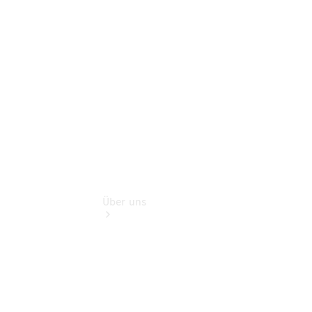
Benz
Store
Gebrauchtwagensuche
Finanzdienste
Über uns