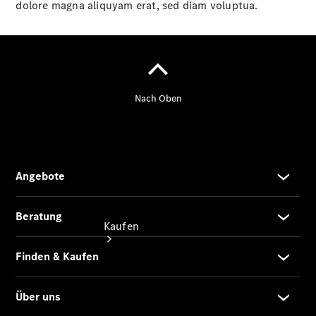
vereinbaren
dolore magna aliquyam erat, sed diam voluptua.
Konfigurator
Modellübersicht
Tel: +49
7121 9473
100
Kaufen